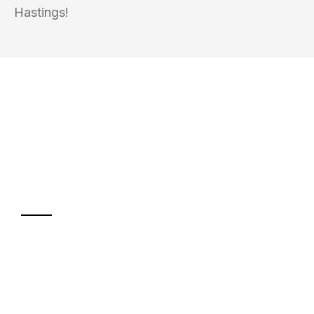
Hastings!
UMZUGSKÖNIG METZGER KOBLENZ
Ihr Umzug oder
Transport
Sparen Sie bis zu 100€ bei Anfrage
Abwicklung innerhalb von 24 Stunden
Versichert bis zu 7.500€