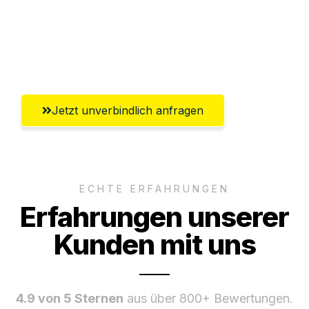
Ggf. komplette Zollabwicklung inklusive
Umfassender Kundensupport aus
Koblenz
Jetzt unverbindlich anfragen
ECHTE ERFAHRUNGEN
Erfahrungen unserer
Kunden mit uns
4.9 von 5 Sternen
aus über 800+ Bewertungen.