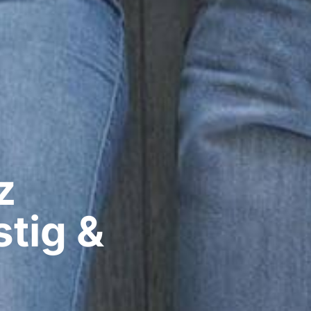
​
tig &