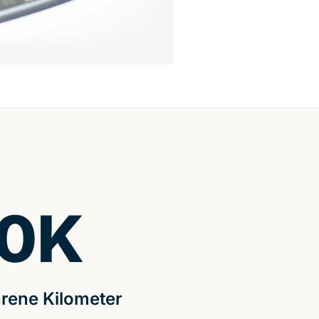
0
K
rene Kilometer