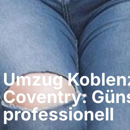
Umzug Koblenz
Coventry: Güns
professionell​