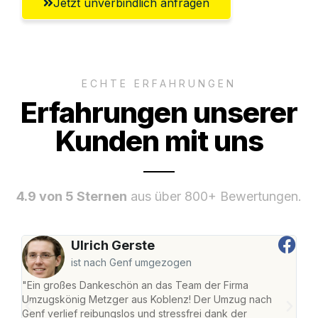
Jetzt unverbindlich anfragen
ECHTE ERFAHRUNGEN
Erfahrungen unserer
Kunden mit uns
4.9 von 5 Sternen
aus über 800+ Bewertungen.
Ulrich Gerste
ist nach Genf umgezogen
"Ein großes Dankeschön an das Team der Firma
"Di
Umzugskönig Metzger aus Koblenz! Der Umzug nach
mei
Genf verlief reibungslos und stressfrei dank der
Team