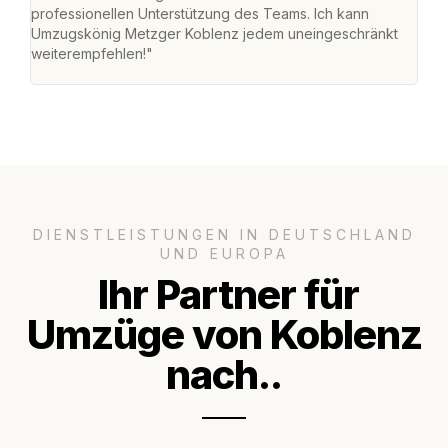
professionellen Unterstützung des Teams. Ich kann
habe
Umzugskönig Metzger Koblenz jedem uneingeschränkt
an m
weiterempfehlen!"
groß
DIENSTLEISTUNGEN IN DEUTSCHLAND
UND EUROPA
Ihr Partner für
Umzüge von Koblenz
nach..