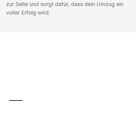
zur Seite und sorgt dafür, dass dein Umzug ein
voller Erfolg wird.
UMZUGSKÖNIG METZGER KOBLENZ
Ihr Umzug oder
Transport
Sparen Sie bis zu 100€ bei Anfrage
Abwicklung innerhalb von 24 Stunden
Versichert bis zu 7.500€