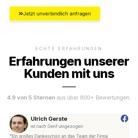
Jetzt unverbindlich anfragen
ECHTE ERFAHRUNGEN
Erfahrungen unserer
Kunden mit uns
4.9 von 5 Sternen
aus über 800+ Bewertungen.
Ulrich Gerste
ist nach Genf umgezogen
"Ein großes Dankeschön an das Team der Firma
"Di