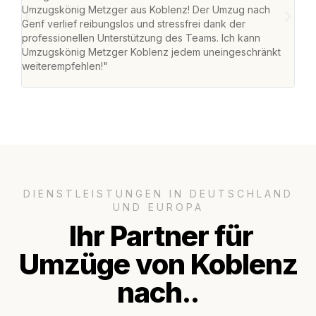
Umzugskönig Metzger aus Koblenz! Der Umzug nach
mei
Genf verlief reibungslos und stressfrei dank der
Team
professionellen Unterstützung des Teams. Ich kann
habe
Umzugskönig Metzger Koblenz jedem uneingeschränkt
an m
weiterempfehlen!"
groß
DIENSTLEISTUNGEN IN DEUTSCHLAND
UND EUROPA
Ihr Partner für
Umzüge von Koblenz
nach..