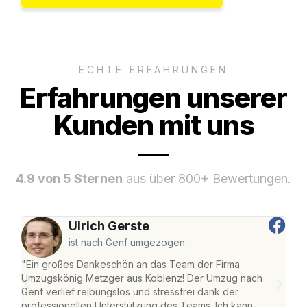
ECHTE ERFAHRUNGEN
Erfahrungen unserer
Kunden mit uns
4.9 von 5 Sternen
aus über 800+ Bewertungen.
Ulrich Gerste
ist nach Genf umgezogen
"Ein großes Dankeschön an das Team der Firma
"Di
Umzugskönig Metzger aus Koblenz! Der Umzug nach
mei
Genf verlief reibungslos und stressfrei dank der
Team
professionellen Unterstützung des Teams. Ich kann
habe