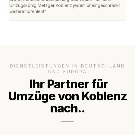
Umzugskönig Metzger Koblenz jedem uneingeschränkt
an m
weiterempfehlen!"
groß
DIENSTLEISTUNGEN IN DEUTSCHLAND
UND EUROPA
Ihr Partner für
Umzüge von Koblenz
nach..