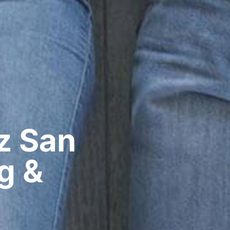
​ San
g &