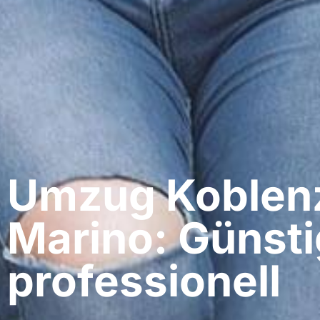
Umzug Koblenz
Marino: Günsti
professionell​