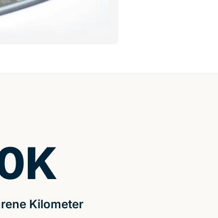
0
K
rene Kilometer