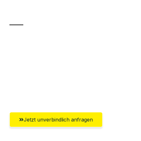
Transport
Sparen Sie bis zu 100€ bei Anfrage
Abwicklung innerhalb von 24 Stunden
Versichert bis zu 7.500€
Ggf. komplette Zollabwicklung inklusive
Umfassender Kundensupport aus
Koblenz
Jetzt unverbindlich anfragen