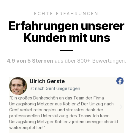
ECHTE ERFAHRUNGEN
Erfahrungen unserer
Kunden mit uns
4.9 von 5 Sternen
aus über 800+ Bewertungen.
Ulrich Gerste
ist nach Genf umgezogen
"Ein großes Dankeschön an das Team der Firma
"Di
Umzugskönig Metzger aus Koblenz! Der Umzug nach
mei
Genf verlief reibungslos und stressfrei dank der
Team
professionellen Unterstützung des Teams. Ich kann
habe
Umzugskönig Metzger Koblenz jedem uneingeschränkt
an m
weiterempfehlen!"
groß