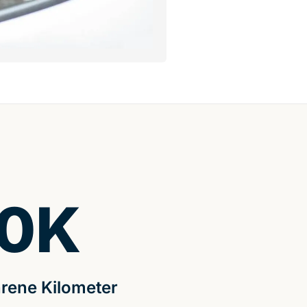
0
K
rene Kilometer