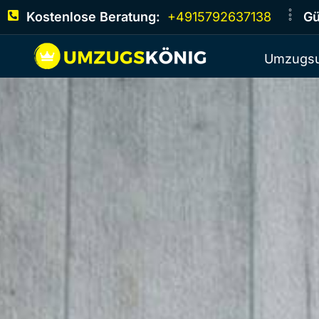
Kostenlose Beratung:
+4915792637138
Gü
Umzugsu