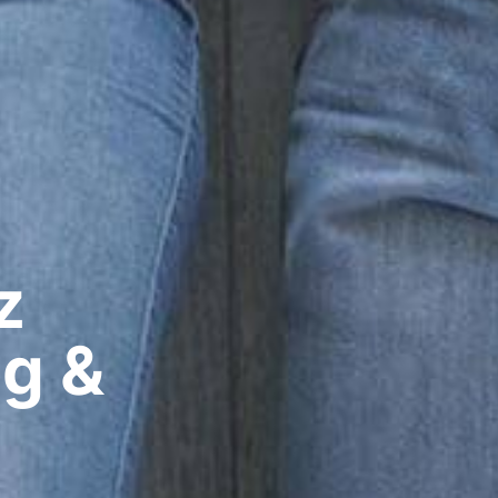
​
ig &