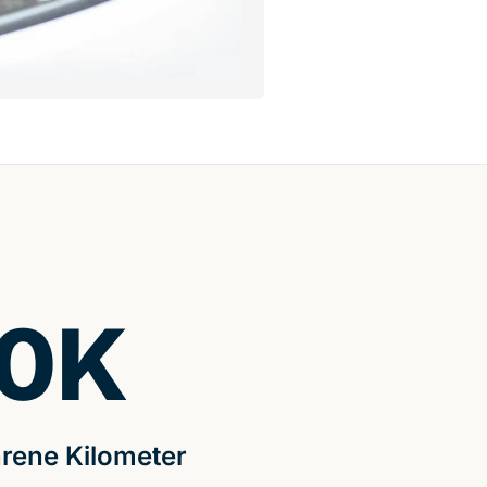
0
K
rene Kilometer