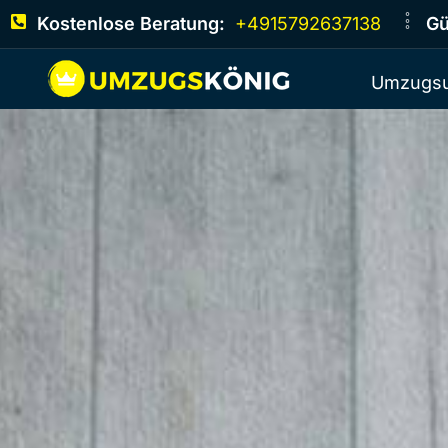
Kostenlose Beratung:
+4915792637138
Gü
Umzugsu