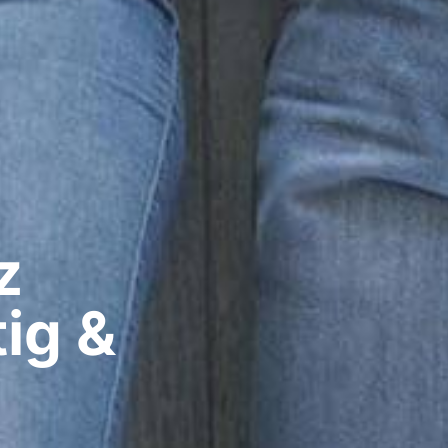
​
ig &