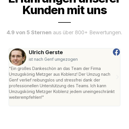
Kunden mit uns
4.9 von 5 Sternen
aus über 800+ Bewertungen.
Ulrich Gerste
ist nach Genf umgezogen
"Ein großes Dankeschön an das Team der Firma
"Di
Umzugskönig Metzger aus Koblenz! Der Umzug nach
mei
Genf verlief reibungslos und stressfrei dank der
Team
professionellen Unterstützung des Teams. Ich kann
habe
Umzugskönig Metzger Koblenz jedem uneingeschränkt
an m
weiterempfehlen!"
groß