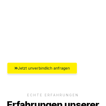
Sparen Sie bis zu 100€ bei Anfrage
Abwicklung innerhalb von 24 Stunden
Versichert bis zu 7.500€
Ggf. komplette Zollabwicklung inklusive
Umfassender Kundensupport aus
Koblenz
Jetzt unverbindlich anfragen
ECHTE ERFAHRUNGEN
Erfahrungen unserer