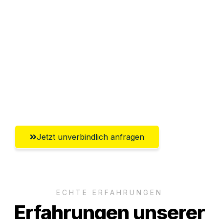
Sparen Sie bis zu 100€ bei Anfrage
Abwicklung innerhalb von 24 Stunden
Versichert bis zu 7.500€
Ggf. komplette Zollabwicklung inklusive
Umfassender Kundensupport aus
Koblenz
Jetzt unverbindlich anfragen
ECHTE ERFAHRUNGEN
Erfahrungen unserer