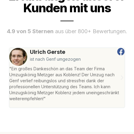
Kunden mit uns
4.9 von 5 Sternen
aus über 800+ Bewertungen.
Ulrich Gerste
ist nach Genf umgezogen
"Ein großes Dankeschön an das Team der Firma
"Di
Umzugskönig Metzger aus Koblenz! Der Umzug nach
mei
Genf verlief reibungslos und stressfrei dank der
Team
professionellen Unterstützung des Teams. Ich kann
habe
Umzugskönig Metzger Koblenz jedem uneingeschränkt
an m
weiterempfehlen!"
groß