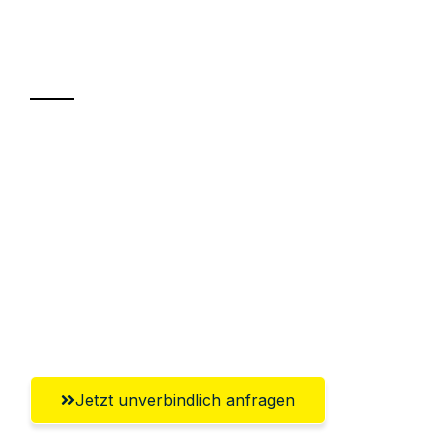
Ihr Umzug oder
Transport
Sparen Sie bis zu 100€ bei Anfrage
Abwicklung innerhalb von 24 Stunden
Versichert bis zu 7.500€
Ggf. komplette Zollabwicklung inklusive
Umfassender Kundensupport aus
Koblenz
Jetzt unverbindlich anfragen