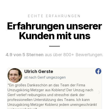
ECHTE ERFAHRUNGEN
Erfahrungen unserer
Kunden mit uns
4.9 von 5 Sternen
aus über 800+ Bewertungen.
Ulrich Gerste
ist nach Genf umgezogen
"Ein großes Dankeschön an das Team der Firma
"Di
Umzugskönig Metzger aus Koblenz! Der Umzug nach
mei
Genf verlief reibungslos und stressfrei dank der
Team
professionellen Unterstützung des Teams. Ich kann
habe
Umzugskönig Metzger Koblenz jedem uneingeschränkt
an m