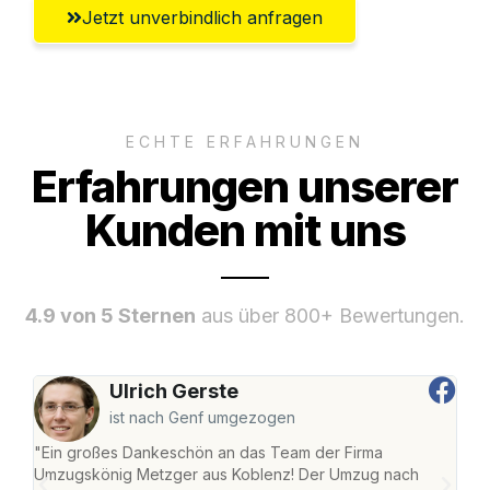
Jetzt unverbindlich anfragen
ECHTE ERFAHRUNGEN
Erfahrungen unserer
Kunden mit uns
4.9 von 5 Sternen
aus über 800+ Bewertungen.
Ulrich Gerste
ist nach Genf umgezogen
"Ein großes Dankeschön an das Team der Firma
"Di
Umzugskönig Metzger aus Koblenz! Der Umzug nach
mei