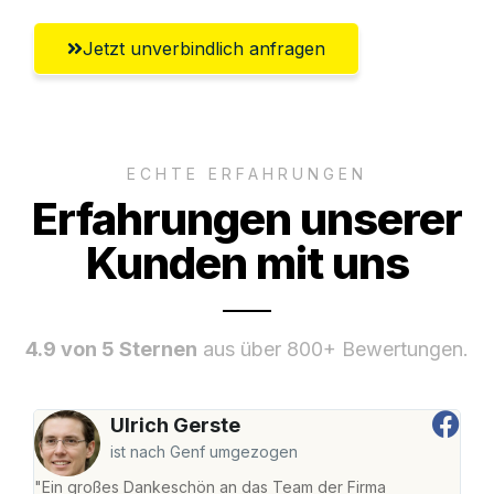
Jetzt unverbindlich anfragen
ECHTE ERFAHRUNGEN
Erfahrungen unserer
Kunden mit uns
4.9 von 5 Sternen
aus über 800+ Bewertungen.
Ulrich Gerste
ist nach Genf umgezogen
"Ein großes Dankeschön an das Team der Firma
"Di