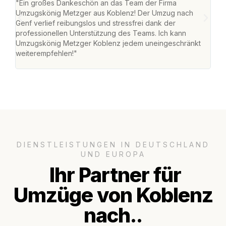
"Ein großes Dankeschön an das Team der Firma
"Di
Umzugskönig Metzger aus Koblenz! Der Umzug nach
mei
Genf verlief reibungslos und stressfrei dank der
Team
professionellen Unterstützung des Teams. Ich kann
habe
Umzugskönig Metzger Koblenz jedem uneingeschränkt
an m
weiterempfehlen!"
groß
DIENSTLEISTUNGEN IN DEUTSCHLAND
UND EUROPA
Ihr Partner für
Umzüge von Koblenz
nach..