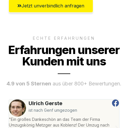
Jetzt unverbindlich anfragen
ECHTE ERFAHRUNGEN
Erfahrungen unserer
Kunden mit uns
4.9 von 5 Sternen
aus über 800+ Bewertungen.
Ulrich Gerste
ist nach Genf umgezogen
"Ein großes Dankeschön an das Team der Firma
"Di
Umzugskönig Metzger aus Koblenz! Der Umzug nach
mei