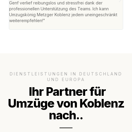
Genf verlief reibungslos und stressfrei dank der
Team
professionellen Unterstützung des Teams. Ich kann
habe
Umzugskönig Metzger Koblenz jedem uneingeschränkt
an m
weiterempfehlen!"
groß
DIENSTLEISTUNGEN IN DEUTSCHLAND
UND EUROPA
Ihr Partner für
Umzüge von Koblenz
nach..