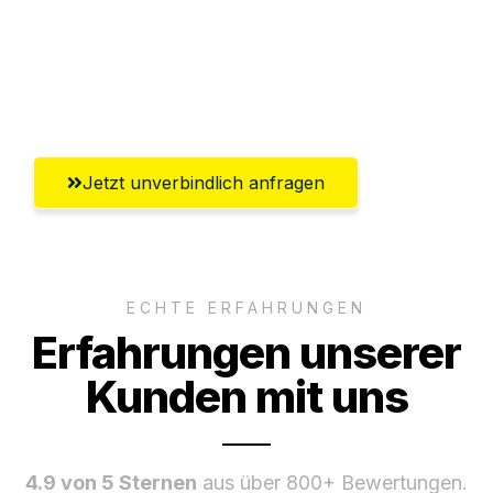
Ggf. komplette Zollabwicklung inklusive
Umfassender Kundensupport aus
Koblenz
Jetzt unverbindlich anfragen
ECHTE ERFAHRUNGEN
Erfahrungen unserer
Kunden mit uns
4.9 von 5 Sternen
aus über 800+ Bewertungen.