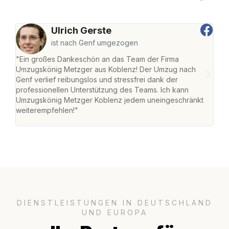
Ulrich Gerste
ist nach Genf umgezogen
"Ein großes Dankeschön an das Team der Firma
"Di
Umzugskönig Metzger aus Koblenz! Der Umzug nach
mei
Genf verlief reibungslos und stressfrei dank der
Team
professionellen Unterstützung des Teams. Ich kann
habe
Umzugskönig Metzger Koblenz jedem uneingeschränkt
an m
weiterempfehlen!"
groß
DIENSTLEISTUNGEN IN DEUTSCHLAND
UND EUROPA