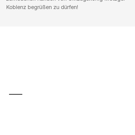
Koblenz begrüßen zu dürfen!
UMZUGSKÖNIG METZGER KOBLENZ
Ihr Umzug oder
Transport
Sparen Sie bis zu 100€ bei Anfrage
Abwicklung innerhalb von 24 Stunden
Versichert bis zu 7.500€