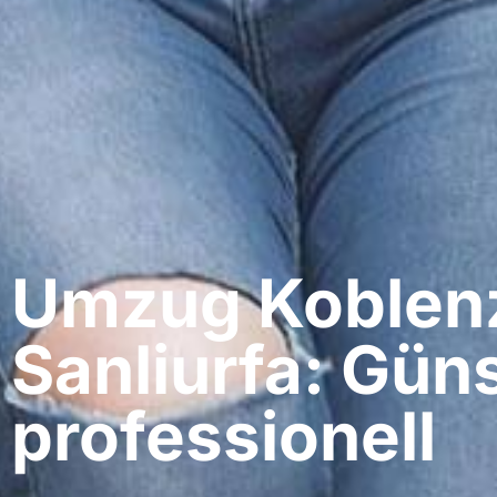
Umzug Koblenz
Sanliurfa: Güns
professionell​