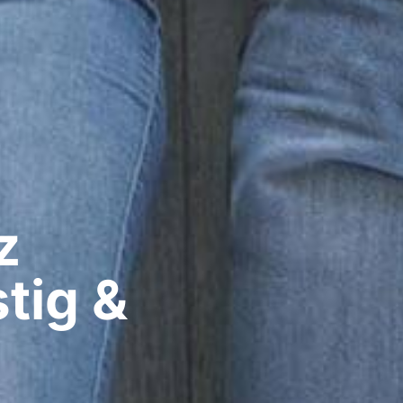
​
tig &