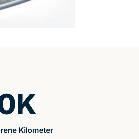
0
K
rene Kilometer