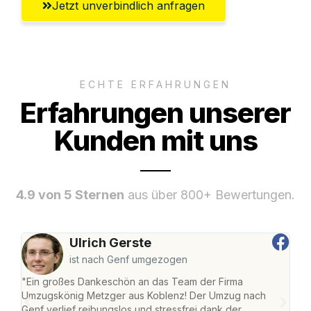
Jetzt unverbindlich anfragen
ECHTE ERFAHRUNGEN
Erfahrungen unserer
Kunden mit uns
4.9 von 5 Sternen
aus über 800+ Bewertungen.
Ulrich Gerste
ist nach Genf umgezogen
"Ein großes Dankeschön an das Team der Firma
"Di
Umzugskönig Metzger aus Koblenz! Der Umzug nach
mei
Genf verlief reibungslos und stressfrei dank der
Team