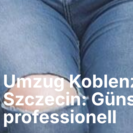
Umzug Koblenz
Szczecin: Güns
professionell​