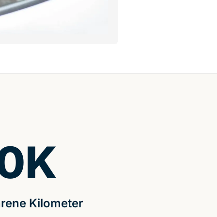
0
K
rene Kilometer