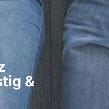
​
tig &