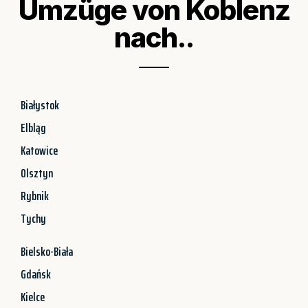
Umzüge von Koblenz
nach..
Białystok
Elbląg
Katowice
Olsztyn
Rybnik
Tychy
Bielsko-Biała
Gdańsk
Kielce