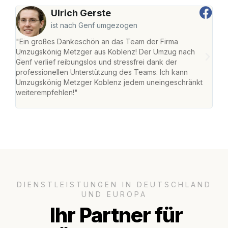
Ulrich Gerste
ist nach Genf umgezogen
"Ein großes Dankeschön an das Team der Firma
"Di
Umzugskönig Metzger aus Koblenz! Der Umzug nach
mei
Genf verlief reibungslos und stressfrei dank der
Team
professionellen Unterstützung des Teams. Ich kann
habe
Umzugskönig Metzger Koblenz jedem uneingeschränkt
an m
weiterempfehlen!"
groß
DIENSTLEISTUNGEN IN DEUTSCHLAND
UND EUROPA
Ihr Partner für