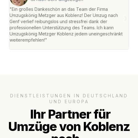
"Ein großes Dankeschön an das Team der Firma
"Di
Umzugskönig Metzger aus Koblenz! Der Umzug nach
mei
Genf verlief reibungslos und stressfrei dank der
Team
professionellen Unterstützung des Teams. Ich kann
habe
Umzugskönig Metzger Koblenz jedem uneingeschränkt
an m
weiterempfehlen!"
groß
DIENSTLEISTUNGEN IN DEUTSCHLAND
UND EUROPA
Ihr Partner für
Umzüge von Koblenz