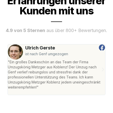
Erfahrungen unserer
Kunden mit uns
4.9 von 5 Sternen
aus über 800+ Bewertungen.
Ulrich Gerste
ist nach Genf umgezogen
"Ein großes Dankeschön an das Team der Firma
"Di
Umzugskönig Metzger aus Koblenz! Der Umzug nach
mei
Genf verlief reibungslos und stressfrei dank der
Team
professionellen Unterstützung des Teams. Ich kann
habe
Umzugskönig Metzger Koblenz jedem uneingeschränkt
an m
weiterempfehlen!"
groß