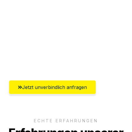
Sparen Sie bis zu 100€ bei Anfrage
Abwicklung innerhalb von 24 Stunden
Versichert bis zu 7.500€
Ggf. komplette Zollabwicklung inklusive
Umfassender Kundensupport aus
Koblenz
Jetzt unverbindlich anfragen
ECHTE ERFAHRUNGEN