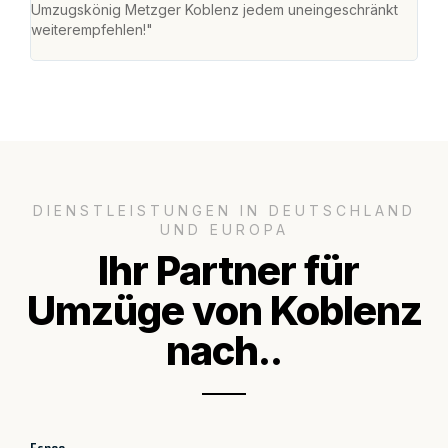
Umzugskönig Metzger Koblenz jedem uneingeschränkt
an m
weiterempfehlen!"
groß
DIENSTLEISTUNGEN IN DEUTSCHLAND
UND EUROPA
Ihr Partner für
Umzüge von Koblenz
nach..