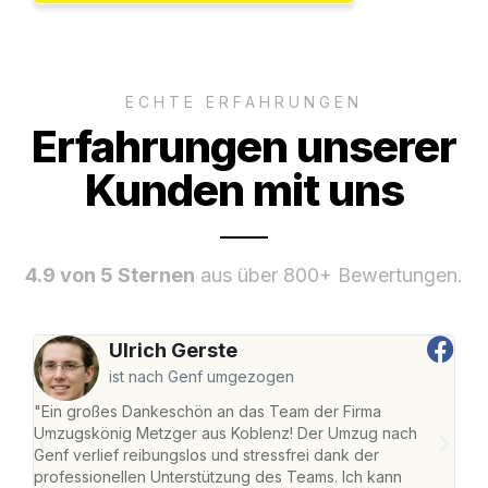
ECHTE ERFAHRUNGEN
Erfahrungen unserer
Kunden mit uns
4.9 von 5 Sternen
aus über 800+ Bewertungen.
Ulrich Gerste
ist nach Genf umgezogen
"Ein großes Dankeschön an das Team der Firma
"Di
Umzugskönig Metzger aus Koblenz! Der Umzug nach
mei
Genf verlief reibungslos und stressfrei dank der
Team
professionellen Unterstützung des Teams. Ich kann
habe