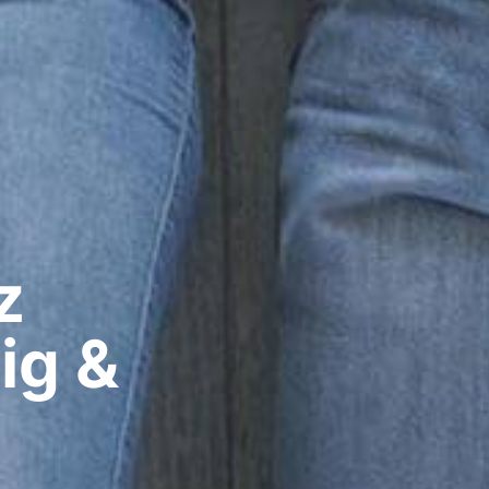
​
ig &