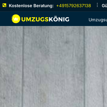
Kostenlose Beratung:
+4915792637138
Gü
Umzugsu