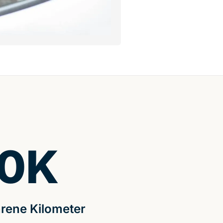
0
K
rene Kilometer