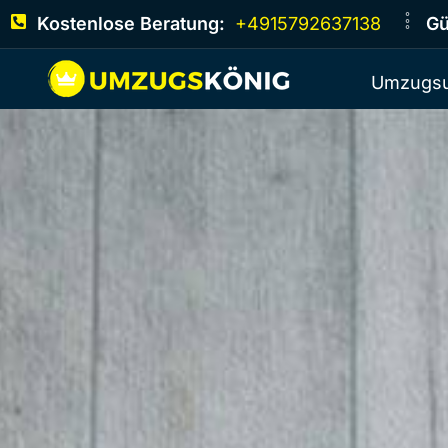
Kostenlose Beratung:
+4915792637138
Gü
Umzugsu