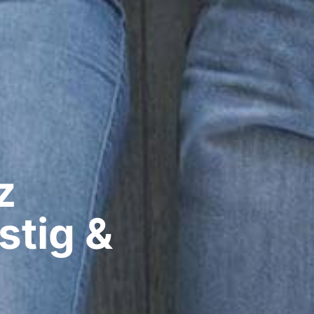
​
stig &