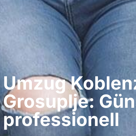
Umzug Koblenz
Grosuplje: Gün
professionell​