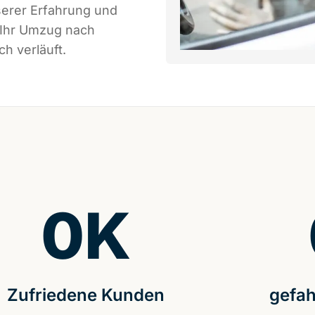
serer Erfahrung und
 Ihr Umzug nach
h verläuft.
0
K
Zufriedene Kunden
gefah