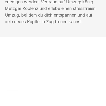
erledigen werden. Vertraue auf Umzugskönig
Metzger Koblenz und erlebe einen stressfreien
Umzug, bei dem du dich entspannen und auf
dein neues Kapitel in Zug freuen kannst.
UMZUGSKÖNIG METZGER KOBLENZ
Ihr Umzug oder
Transport
Sparen Sie bis zu 100€ bei Anfrage