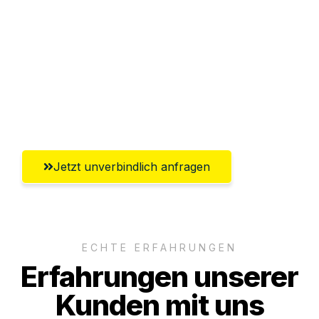
Abwicklung innerhalb von 24 Stunden
Versichert bis zu 7.500€
Ggf. komplette Zollabwicklung inklusive
Umfassender Kundensupport aus
Koblenz
Jetzt unverbindlich anfragen
ECHTE ERFAHRUNGEN
Erfahrungen unserer
Kunden mit uns