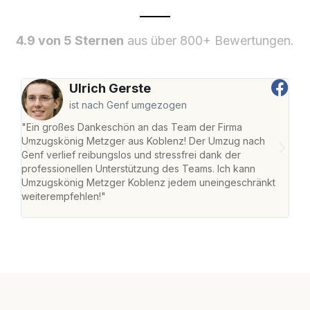
4.9 von 5 Sternen
aus über 800+ Bewertungen.
Ulrich Gerste
ist nach Genf umgezogen
"Ein großes Dankeschön an das Team der Firma
"Di
Umzugskönig Metzger aus Koblenz! Der Umzug nach
mei
Genf verlief reibungslos und stressfrei dank der
Team
professionellen Unterstützung des Teams. Ich kann
habe
Umzugskönig Metzger Koblenz jedem uneingeschränkt
an m
weiterempfehlen!"
groß