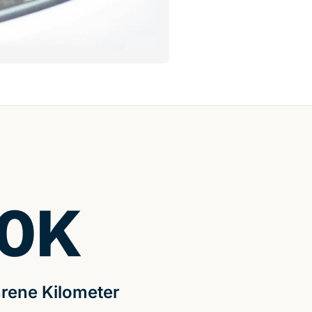
0
K
rene Kilometer