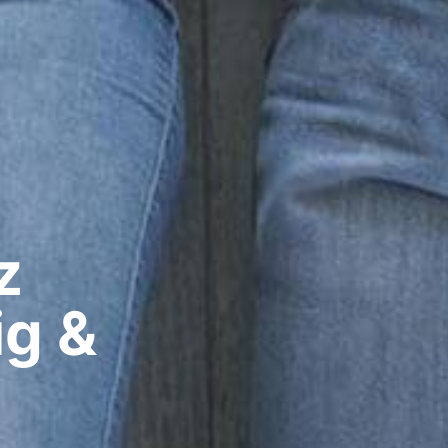
​
ig &