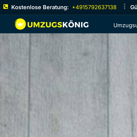
Kostenlose Beratung:
+4915792637138
Gü
Umzugsu