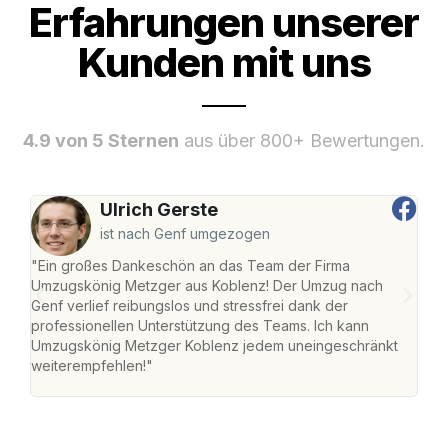
Erfahrungen unserer
Kunden mit uns
4.9 von 5 Sternen
aus über 800+ Bewertungen.
Ulrich Gerste
ist nach Genf umgezogen
"Ein großes Dankeschön an das Team der Firma
"Di
Umzugskönig Metzger aus Koblenz! Der Umzug nach
mei
Genf verlief reibungslos und stressfrei dank der
Team
professionellen Unterstützung des Teams. Ich kann
habe
Umzugskönig Metzger Koblenz jedem uneingeschränkt
an m
weiterempfehlen!"
groß