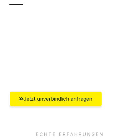
Sparen Sie bis zu 100€ bei Anfrage
Abwicklung innerhalb von 24 Stunden
Versichert bis zu 7.500€
Ggf. komplette Zollabwicklung inklusive
Umfassender Kundensupport aus
Koblenz
Jetzt unverbindlich anfragen
ECHTE ERFAHRUNGEN