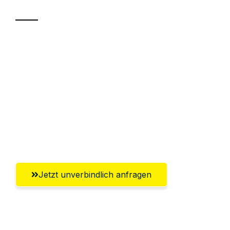
Sparen Sie bis zu 100€ bei Anfrage
Abwicklung innerhalb von 24 Stunden
Versichert bis zu 7.500€
Ggf. komplette Zollabwicklung inklusive
Umfassender Kundensupport aus
Koblenz
Jetzt unverbindlich anfragen