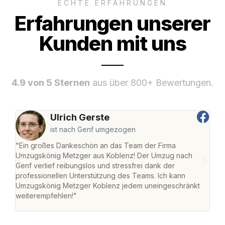
ECHTE ERFAHRUNGEN
Erfahrungen unserer
Kunden mit uns
4.9 von 5 Sternen
aus über 800+ Bewertungen.
Ulrich Gerste
ist nach Genf umgezogen
"Ein großes Dankeschön an das Team der Firma
"Di
Umzugskönig Metzger aus Koblenz! Der Umzug nach
mei
Genf verlief reibungslos und stressfrei dank der
Team
professionellen Unterstützung des Teams. Ich kann
habe
Umzugskönig Metzger Koblenz jedem uneingeschränkt
an m
weiterempfehlen!"
groß