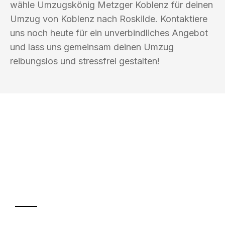
wähle Umzugskönig Metzger Koblenz für deinen
Umzug von Koblenz nach Roskilde. Kontaktiere
uns noch heute für ein unverbindliches Angebot
und lass uns gemeinsam deinen Umzug
reibungslos und stressfrei gestalten!
UMZUGSKÖNIG METZGER KOBLENZ
Ihr Umzug oder
Transport
Sparen Sie bis zu 100€ bei Anfrage