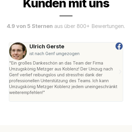
Kunden mit uns
4.9 von 5 Sternen
aus über 800+ Bewertungen.
Ulrich Gerste
ist nach Genf umgezogen
"Ein großes Dankeschön an das Team der Firma
"Di
Umzugskönig Metzger aus Koblenz! Der Umzug nach
mei
Genf verlief reibungslos und stressfrei dank der
Team
professionellen Unterstützung des Teams. Ich kann
habe
Umzugskönig Metzger Koblenz jedem uneingeschränkt
an m
weiterempfehlen!"
groß