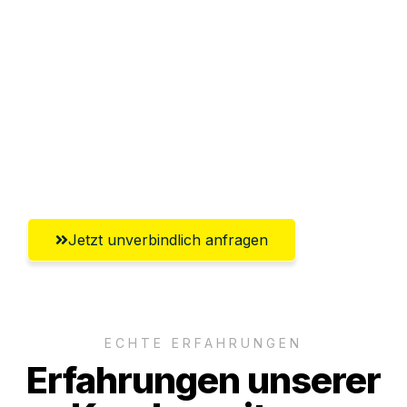
Abwicklung innerhalb von 24 Stunden
Versichert bis zu 7.500€
Ggf. komplette Zollabwicklung inklusive
Umfassender Kundensupport aus
Koblenz
Jetzt unverbindlich anfragen
ECHTE ERFAHRUNGEN
Erfahrungen unserer