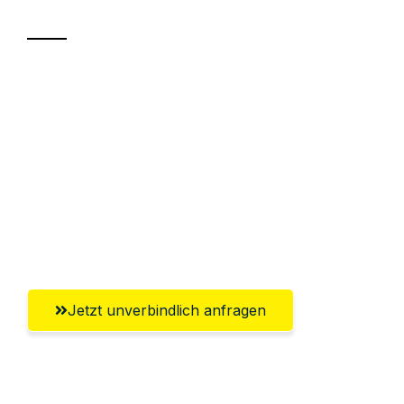
Sparen Sie bis zu 100€ bei Anfrage
Abwicklung innerhalb von 24 Stunden
Versichert bis zu 7.500€
Ggf. komplette Zollabwicklung inklusive
Umfassender Kundensupport aus
Koblenz
Jetzt unverbindlich anfragen