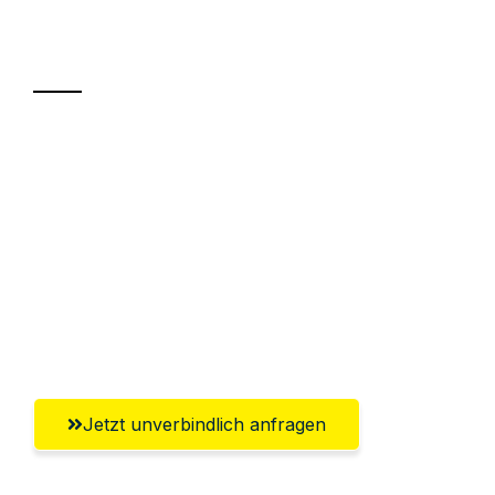
Transport
Sparen Sie bis zu 100€ bei Anfrage
Abwicklung innerhalb von 24 Stunden
Versichert bis zu 7.500€
Ggf. komplette Zollabwicklung inklusive
Umfassender Kundensupport aus
Koblenz
Jetzt unverbindlich anfragen