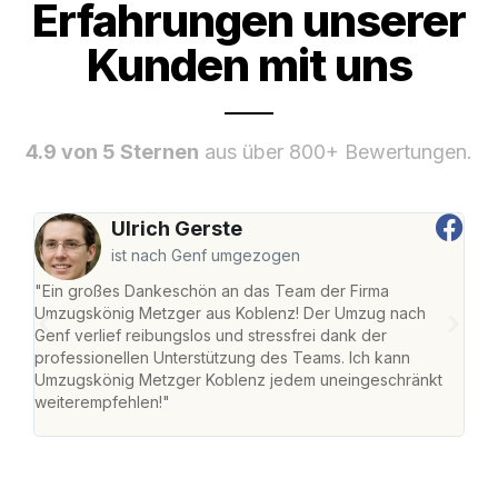
Erfahrungen unserer
Kunden mit uns
4.9 von 5 Sternen
aus über 800+ Bewertungen.
Ulrich Gerste
ist nach Genf umgezogen
"Ein großes Dankeschön an das Team der Firma
"Di
Umzugskönig Metzger aus Koblenz! Der Umzug nach
mei
Genf verlief reibungslos und stressfrei dank der
Team
professionellen Unterstützung des Teams. Ich kann
habe
Umzugskönig Metzger Koblenz jedem uneingeschränkt
an m
weiterempfehlen!"
groß