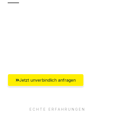
Sparen Sie bis zu 100€ bei Anfrage
Abwicklung innerhalb von 24 Stunden
Versichert bis zu 7.500€
Ggf. komplette Zollabwicklung inklusive
Umfassender Kundensupport aus
Koblenz
Jetzt unverbindlich anfragen
ECHTE ERFAHRUNGEN