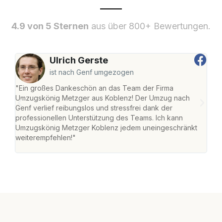
4.9 von 5 Sternen
aus über 800+ Bewertungen.
Ulrich Gerste
ist nach Genf umgezogen
"Ein großes Dankeschön an das Team der Firma
"Di
Umzugskönig Metzger aus Koblenz! Der Umzug nach
mei
Genf verlief reibungslos und stressfrei dank der
Team
professionellen Unterstützung des Teams. Ich kann
habe
Umzugskönig Metzger Koblenz jedem uneingeschränkt
an m
weiterempfehlen!"
groß