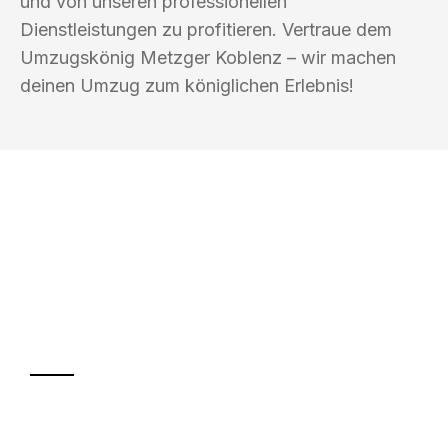
und von unseren professionellen
Dienstleistungen zu profitieren. Vertraue dem
Umzugskönig Metzger Koblenz – wir machen
deinen Umzug zum königlichen Erlebnis!
UMZUGSKÖNIG METZGER KOBLENZ
Ihr Umzug oder
Transport
Sparen Sie bis zu 100€ bei Anfrage