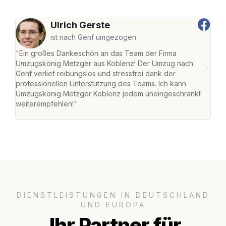
Ulrich Gerste
ist nach Genf umgezogen
"Ein großes Dankeschön an das Team der Firma
"Di
Umzugskönig Metzger aus Koblenz! Der Umzug nach
mei
Genf verlief reibungslos und stressfrei dank der
Team
professionellen Unterstützung des Teams. Ich kann
habe
Umzugskönig Metzger Koblenz jedem uneingeschränkt
an m
weiterempfehlen!"
groß
DIENSTLEISTUNGEN IN DEUTSCHLAND
UND EUROPA
Ihr Partner für