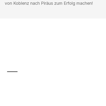
von Koblenz nach Piräus zum Erfolg machen!
UMZUGSKÖNIG METZGER KOBLENZ
Ihr Umzug oder
Transport
Sparen Sie bis zu 100€ bei Anfrage
Abwicklung innerhalb von 24 Stunden
Versichert bis zu 7.500€