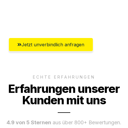
Ggf. komplette Zollabwicklung inklusive
Umfassender Kundensupport aus
Koblenz
Jetzt unverbindlich anfragen
ECHTE ERFAHRUNGEN
Erfahrungen unserer
Kunden mit uns
4.9 von 5 Sternen
aus über 800+ Bewertungen.